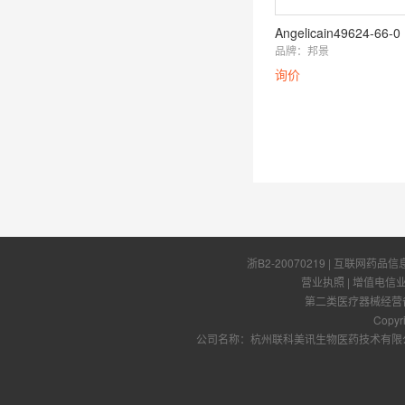
Angelicain49624-66-0
品牌：
邦景
询价
浙B2-20070219
| 互联网药品信
营业执照
|
增值电信
第二类医疗器械经营备案
Copyr
公司名称：杭州联科美讯生物医药技术有限