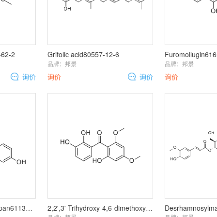
-62-2
Grifolic acid80557-12-6
Furomollugin616
品牌：
邦景
品牌：
邦景
询价
询价
询价
询价
3,9-Dihydroxypterocarpan61135-91-9
2,2',3'-Trihydroxy-4,6-dimethoxybenzophenone