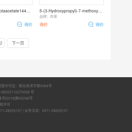
Brachynoside heptaacetate144765-80-0
5-(3-Hydroxypropyl)-7-methoxybenzofuran118930-92
品牌：
邦景
询价
询价
询价
2
下一页
经营许可证：
新出发滨字第0064号
108202110270036 号
2018]第00246号
权许可
28229157
|
业务洽谈：0571-28229157