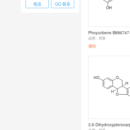
电话
QQ 联系
Phoyunbene B886747
品牌：
邦景
询价