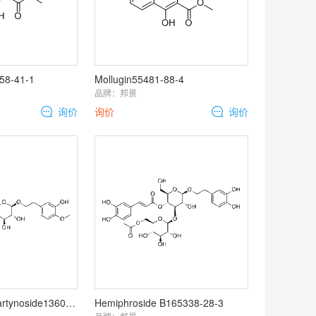
58-41-1
Mollugin55481-88-4
品牌：
邦景
询价
询价
询价
Desrhamnosylmartynoside136055-64-6
Hemiphroside B165338-28-3