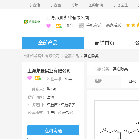
丁香通
丁香园
论坛
医药招聘
丁香医生
上海邦景实业有限公司
9
年
手机商铺
商家活跃：
全部产品
商铺首页
上海邦景实业有限公司
>
全部产品
>
其它酚类
当前分类：
其它酚类
上海邦景实业有限公司
入驻年限：
9
年
品牌
其他
联系人：
陈小姐
所在地区：
上海
业务范围：
细胞库 / 细胞培养、试剂、实验室仪器 / 设备、技术服务、耗材
经营模式：
生产厂商 经销商 代理商
在线沟通