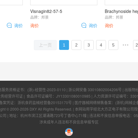
Visnagin82-57-5
品牌：
邦景
品牌：
邦景
询价
询价
询价
询价
1
2
3
4
5
•••
2
上一页
息服务资格证书：
(浙)-经营性-2023-0110
|
浙公网安备 33010802004206号
| 出版物
业务经营许可证
| 食品许可证编号：
JY13301080010985
| 人力资源许可证编号：
330
凭证：浙杭食药监械经营备20153170号 | 医疗器械网络销售备案：(浙杭)网械企备字[
ight © 2000-
2026
DXY All Rights Reserved.
|
本网站用字经北大方正电子有限公司授
公司
|
地址：杭州市滨江区潮涌路723号丁香中心T1幢
|
违法和不良信息举报电话：0571-
涉未成年人违法和不良信息举报专区