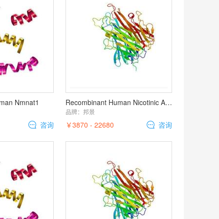
uman Nmnat1
Recombinant Human Nicotinic Acetylcholine
品牌：
邦景
咨询
￥3870 - 22680
咨询