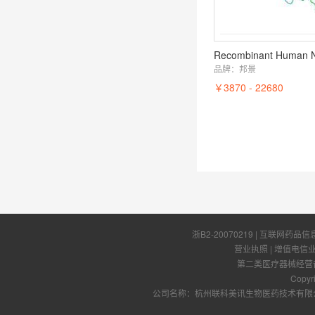
Recombinant Human 
品牌：
邦景
￥3870 - 22680
浙B2-20070219
| 互联网药品信
营业执照
|
增值电信
第二类医疗器械经营备案
Copyr
公司名称：杭州联科美讯生物医药技术有限