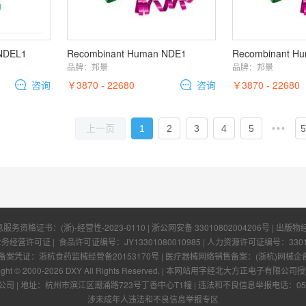
NDEL1
Recombinant Human NDE1
Recombinant H
品牌：
邦景
品牌：
邦景
咨询
￥3870 - 22680
咨询
￥3870 - 22680
1
2
3
4
5
•••
5
上一页
息服务资格证书：
(浙)-经营性-2023-0110
|
浙公网安备 33010802004206号
| 出版物
业务经营许可证
| 食品许可证编号：
JY13301080010985
| 人力资源许可证编号：
330
凭证：浙杭食药监械经营备20153170号 | 医疗器械网络销售备案：(浙杭)网械企备字[
ight © 2000-
2026
DXY All Rights Reserved.
|
本网站用字经北大方正电子有限公司授
公司
|
地址：杭州市滨江区潮涌路723号丁香中心T1幢
|
违法和不良信息举报电话：0571-
涉未成年人违法和不良信息举报专区