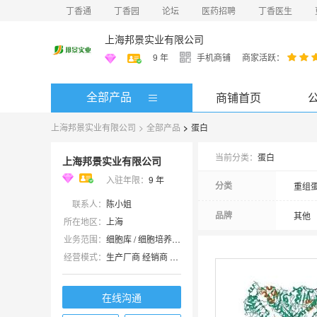
丁香通
丁香园
论坛
医药招聘
丁香医生
上海邦景实业有限公司
9
年
手机商铺
商家活跃：
全部产品
商铺首页
上海邦景实业有限公司
>
全部产品
>
蛋白
当前分类：
蛋白
上海邦景实业有限公司
入驻年限：
9
年
分类
重组
联系人：
陈小姐
品牌
其他
所在地区：
上海
业务范围：
细胞库 / 细胞培养、试剂、实验室仪器 / 设备、技术服务、耗材
经营模式：
生产厂商 经销商 代理商
在线沟通