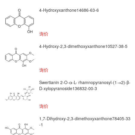
4-Hydroxyxanthone14686-63-6
询价
4-Hydroxy-2,3-dimethoxyxanthone10527-38-5
询价
Swertianin 2-O-α-L- rhamnopyranosyl-(1→2)-β-
D-xylopyranoside136832-00-3
询价
1,7-Dihydroxy-2,3-dimethoxyxanthone78405-33
-1