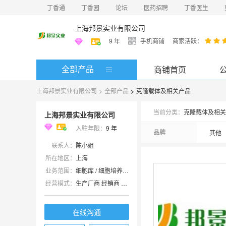
丁香通
丁香园
论坛
医药招聘
丁香医生
上海邦景实业有限公司
9
年
手机商铺
商家活跃：
全部产品
商铺首页
上海邦景实业有限公司
>
全部产品
>
克隆载体及相关产品
当前分类：
克隆载体及相关
上海邦景实业有限公司
入驻年限：
9
年
品牌
其他
联系人：
陈小姐
所在地区：
上海
业务范围：
细胞库 / 细胞培养、试剂、实验室仪器 / 设备、技术服务、耗材
经营模式：
生产厂商 经销商 代理商
在线沟通